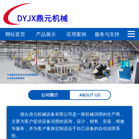
网站首页
产品展示
应用案例
服务与支持
电
定
集
链
新闻中心
关于我们
动
量
中
条
联系我们
润
加
润
润
<
>
3
/3
滑
注
滑
滑
泵
系
系
系
统
统
统
烟台鼎元机械设备有限公司是一家机械润滑的生产商，
主要为客户提供设备润滑的咨询，设计，销售，安装，维修
喷
气
润
专
等服务，并为客户量身定制适合于自己设备的自动润滑系
统。
射
动
滑
用