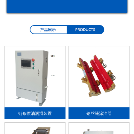
...
润
润
分
油
滑
滑
配
品
系
泵
器
统
链条喷油润滑装置
钢丝绳涂油器