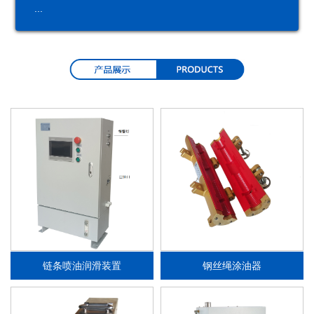
...
润
润
分
油
滑
滑
配
品
系
泵
器
统
链条喷油润滑装置
钢丝绳涂油器