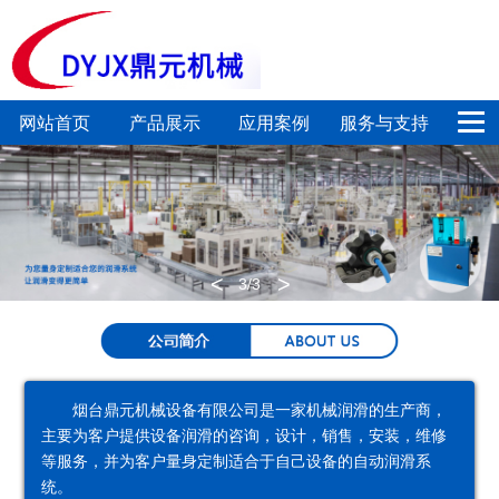
网站首页
产品展示
应用案例
服务与支持
电
定
集
链
新闻中心
关于我们
动
量
中
条
联系我们
润
加
润
润
<
>
3
/3
滑
注
滑
滑
泵
系
系
系
统
统
统
烟台鼎元机械设备有限公司是一家机械润滑的生产商，
主要为客户提供设备润滑的咨询，设计，销售，安装，维修
喷
气
润
专
等服务，并为客户量身定制适合于自己设备的自动润滑系
统。
射
动
滑
用