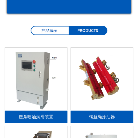
...
润
润
分
油
滑
滑
配
品
系
泵
器
统
链条喷油润滑装置
钢丝绳涂油器