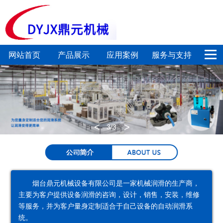
网站首页
产品展示
应用案例
服务与支持
电
定
集
链
新闻中心
关于我们
动
量
中
条
联系我们
润
加
润
润
<
>
3
/3
滑
注
滑
滑
泵
系
系
系
统
统
统
烟台鼎元机械设备有限公司是一家机械润滑的生产商，
主要为客户提供设备润滑的咨询，设计，销售，安装，维修
喷
气
润
专
等服务，并为客户量身定制适合于自己设备的自动润滑系
统。
射
动
滑
用