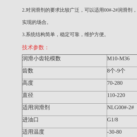
2.对润滑剂的要求比较广泛，可以适用00#-2#润滑
实现的场合。
3.系统结构简单，稳定可靠，维护方便。
技术参数：
润滑小齿轮模数
M10-M36
齿数
8
个-9个
高度
70-280
直径
110-220
适用润滑剂
NLG00#-2#
进油口
G1/8
适用温度
-30-80