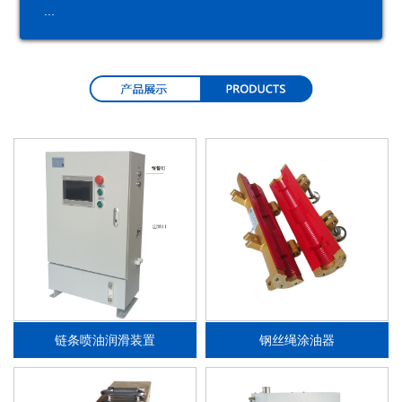
...
润
润
分
油
滑
滑
配
品
系
泵
器
统
链条喷油润滑装置
钢丝绳涂油器