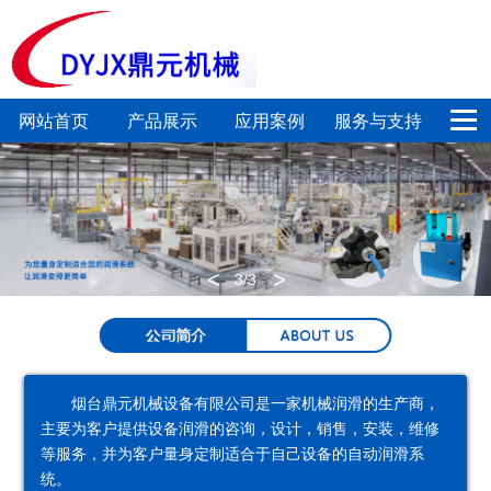
网站首页
产品展示
应用案例
服务与支持
电
定
集
链
新闻中心
关于我们
动
量
中
条
联系我们
润
加
润
润
<
>
3
/3
滑
注
滑
滑
泵
系
系
系
统
统
统
烟台鼎元机械设备有限公司是一家机械润滑的生产商，
主要为客户提供设备润滑的咨询，设计，销售，安装，维修
喷
气
润
专
等服务，并为客户量身定制适合于自己设备的自动润滑系
统。
射
动
滑
用