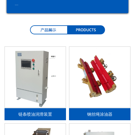
...
润
润
分
油
滑
滑
配
品
系
泵
器
统
链条喷油润滑装置
钢丝绳涂油器